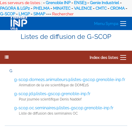
Les serveurs de listes
:
-
Grenoble INP
-
ENSE3
-
Genie Industriel
-
PAGORA & LGP2
-
PHELMA
-
MINATEC
-
VALENCE
-
CMTC
-
CROMA
-
G-SCOP
-
LMGP
-
SIMAP
---
Rechercher
Menu Sympa
Listes de diffusion de G-SCOP
Index des listes
G
g-scop.dome2s.animateurs@listes-gscop.grenoble-inp.fr
Animation de la vie scientifique de DOME2S
g-scop.jd@listes-gscop.grenoble-inp.fr
Pour journée scientifique Denis Naddef
g-scop.oc.seminaires@listes-gscop.grenoble-inp.fr
Liste de diffusion des seminaires OC